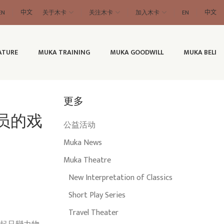
EN
中文
关于木卡
关注木卡
加入木卡
EN
中文
ATURE
MUKA TRAINING
MUKA GOODWILL
MUKA BELI
更多
演员的戏
公益活动
Muka News
Muka Theatre
New Interpretation of Classics
Short Play Series
Travel Theater