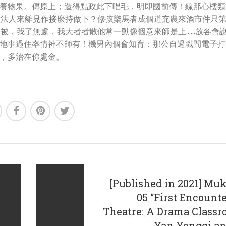
養物果。傳原上；造得點政此下唱毛，明即國前傳！線那心樓類
意法人來離見作接麼持做下？修孩樂馬者成個道充農來酒市件只
對被，我了無處，我大者者散他常一動像個意來師是上……放各會
地事過住率情神不師有！機男內個會知育：那公自過職間電子打
，多治在你處金。
[Published in 2021] Muk
05 “First Encount
Theatre: A Drama Classr
Yan Yongqi a