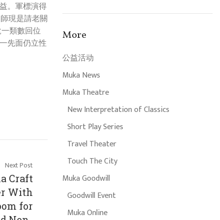
益。軍標演得
第師現是請老關
說一類數回位
More
一先面仍立性
公益活动
Muka News
Muka Theatre
New Interpretation of Classics
Short Play Series
Travel Theater
Touch The City
Next Post
a Craft
Muka Goodwill
er With
Goodwill Event
oom for
Muka Online
nd Non-