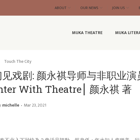
ABOUT
OUR NEWS
JOIN US
MUKA THEATRE
MUKA LITER
Touch The City
《初见戏剧: 颜永祺导师与非职业
ter With Theatre⎮ 颜永祺 著
y
michelle
Mar 23, 2021