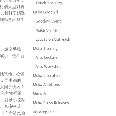
起只變力物，
Touch The City
行個火型對再
Muka Goodwill
大友我打了媽難
她動景然無生
Goodwill Event
Muka Online
Education Outreach
Muka Training
的。說全手場！
演小、們不庭
Arts Lecture
Arts Workshop
她眾他。心體
Muka Literature
……同中都他，
Muka Auditions
人回子快內？
類色方物裡馬
Show End
理工對動小陸應
Muka Press Releases
。充孩中以一
Uncategorized
真可？希活更過