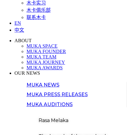
木卡实习
木卡俱乐部
联系木卡
EN
中文
ABOUT
MUKA SPACE
MUKA FOUNDER
MUKA TEAM
MUKA JOURNEY
MUKA AWARDS
OUR NEWS
MUKA NEWS
MUKA PRESS RELEASES
MUKA AUDITIONS
Rasa Melaka