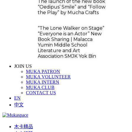
The launch of the new book
“Oedipus’ Smile” and “Follow
the Play” by Mucha Crafts
“The Lone Walker on Stage”
“Everyone is an Actor” New
Book Sharing | Malacca
Yumin Middle School
Literature and Art
Association SMJK Yok Bin
JOIN US
MUKA PATRON
MUKA VOLUNTEER
MUKA INTERN
MUKA CLUB
CONTACT US
EN
中文
木卡精品