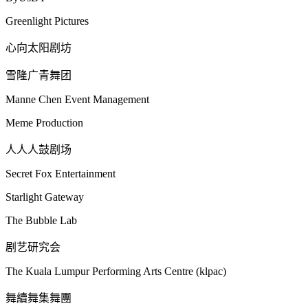
Greenlight Pictures
心向太阳剧坊
雪隆广青舞团
Manne Chen Event Management
Meme Production
人人人鼓剧场
Secret Fox Entertainment
Starlight Gateway
The Bubble Lab
剧艺研究会
The Kuala Lumpur Performing Arts Centre (klpac)
舞續舞集舞團