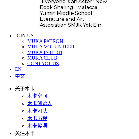
“Everyone is an Actor” New
Book Sharing | Malacca
Yumin Middle School
Literature and Art
Association SMJK Yok Bin
JOIN US
MUKA PATRON
MUKA VOLUNTEER
MUKA INTERN
MUKA CLUB
CONTACT US
EN
中文
关于木卡
木卡空间
木卡创始人
木卡团队
木卡历程
木卡奖项
关注木卡