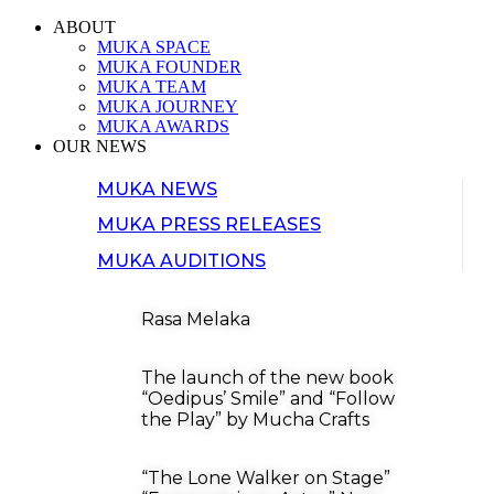
ABOUT
MUKA SPACE
MUKA FOUNDER
MUKA TEAM
MUKA JOURNEY
MUKA AWARDS
OUR NEWS
MUKA NEWS
MUKA PRESS RELEASES
MUKA AUDITIONS
Rasa Melaka
The launch of the new book
“Oedipus’ Smile” and “Follow
the Play” by Mucha Crafts
“The Lone Walker on Stage”