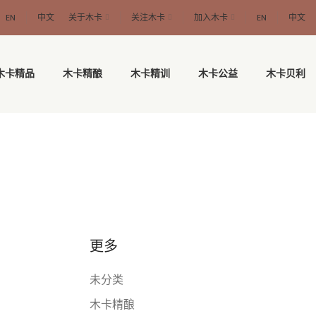
EN
中文
关于木卡
关注木卡
加入木卡
EN
中文
木卡精品
木卡精酿
木卡精训
木卡公益
木卡贝利
更多
未分类
木卡精酿