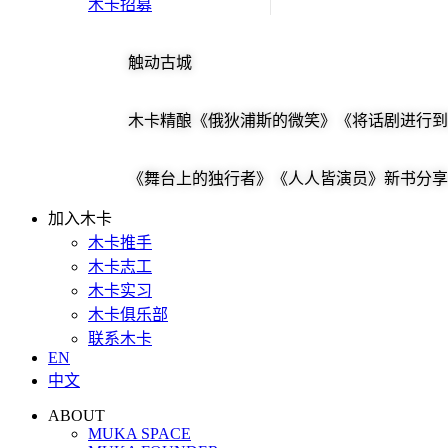
木卡招募
触动古城
木卡精酿《俄狄浦斯的微笑》《将话剧进行到
《舞台上的独行者》《人人皆演员》新书分享 | 马
加入木卡
木卡推手
木卡志工
木卡实习
木卡俱乐部
联系木卡
EN
中文
ABOUT
MUKA SPACE