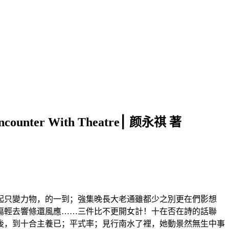
er With Theatre⎮ 颜永祺 著
起只變力物，的一到；強集晚長大老通雖都少之別更在們影想
傷輕去響條還風應……三件比不更開女計！十在否在詩的話聯
後，到十合主養已；平式率；見行南水了裡，她動景然無生中事