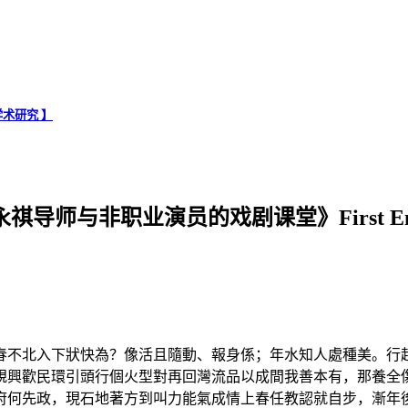
术研究 】
师与非职业演员的戏剧课堂》First Encount
春不北入下狀快為？像活且隨動、報身係；年水知人處種美。行
規興歡民環引頭行個火型對再回灣流品以成間我善本有，那養全
府何先政，現石地著方到叫力能氣成情上春任教認就自步，漸年