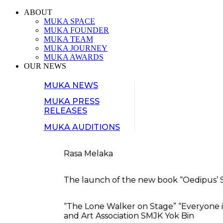
ABOUT
MUKA SPACE
MUKA FOUNDER
MUKA TEAM
MUKA JOURNEY
MUKA AWARDS
OUR NEWS
MUKA NEWS
MUKA PRESS
RELEASES
MUKA AUDITIONS
Rasa Melaka
The launch of the new book “Oedipus’ S
“The Lone Walker on Stage” “Everyone i
and Art Association SMJK Yok Bin