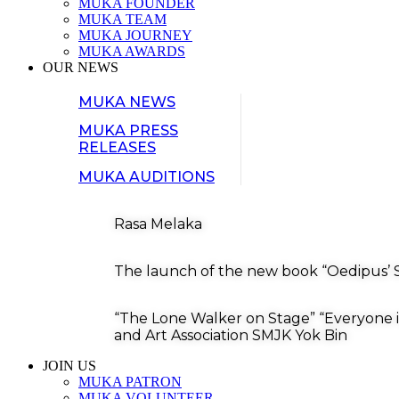
MUKA FOUNDER
MUKA TEAM
MUKA JOURNEY
MUKA AWARDS
OUR NEWS
MUKA NEWS
MUKA PRESS
RELEASES
MUKA AUDITIONS
Rasa Melaka
The launch of the new book “Oedipus’ S
“The Lone Walker on Stage” “Everyone i
and Art Association SMJK Yok Bin
JOIN US
MUKA PATRON
MUKA VOLUNTEER