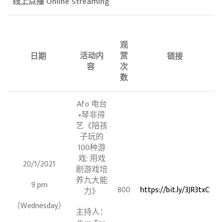
线上点播 Online Streaming
观
活动内
赏
日期
链接
容
次
数
Afo 电台
•琴非得
艺《陪孩
子玩的
100种游
戏: 用戏
20/1/2021
剧游戏培
养九大能
9 pm
800
https://bit.ly/3JR3txC
力》
（Wednesday）
主持人：