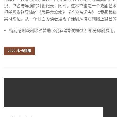
识、作者与导演的对谈记录；同时，这本书也是一个戏剧艺术
担任颜永祺导演的《我是余欢水》《普拉东诺夫》《我想我疯
实习笔记，从一个侧面为读者展现了话剧从排演到搬上舞台的
特别感谢戏剧联盟赞助《俄狄浦斯的微笑》部分印刷费用
2020 木卡精酿