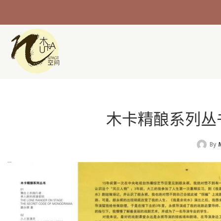
木卡精酿系列丛
By