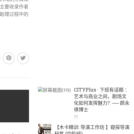
主要收录作者
助理过程中的
CITYPlus · 下班有话题 ：
艺术与商业之间，剧场文
化如何发挥魅力？── 颜永
祺博士
【木卡精训: 导演工作坊 】窥探导演
秘笈 (中阶班)