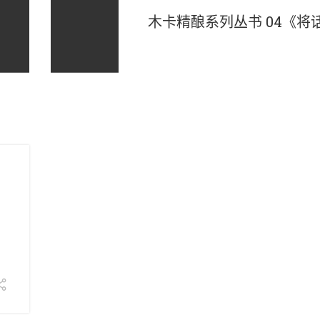
木卡精酿系列丛书 04《将
》