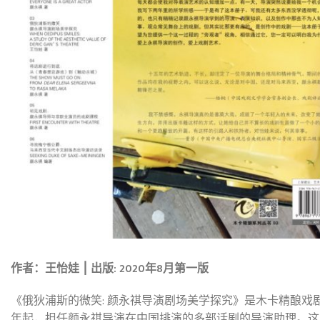
作者：王怡娃
⎮
出版
: 2020
年
8
月第一版
《俄狄浦斯的微笑: 颜永祺导演剧场美学探究》是木卡精酿戏
年起，担任颜永祺导演在中国排演的多部话剧的导演助理。这