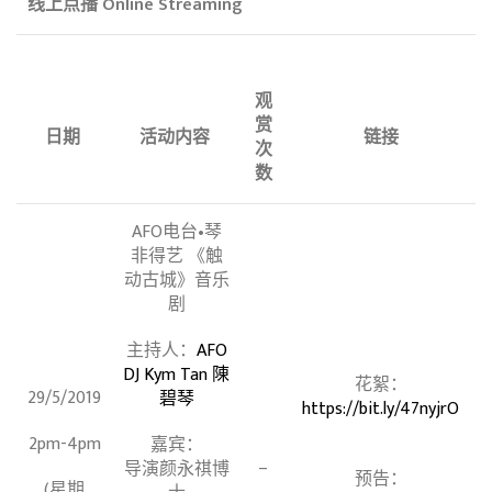
线上点播 Online Streaming
观
赏
日期
活动内容
链接
次
数
AFO电台•琴
非得艺 《触
动古城》音乐
剧
主持人：
AFO
DJ Kym Tan 陳
花絮：
29/5/2019
碧琴
https://bit.ly/47nyjrO
2pm-4pm
嘉宾：
–
导演颜永祺博
预告：
(星期